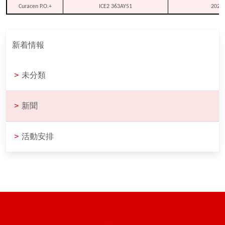
Curacen P.O.+
ICE2 363AY51
2024.
新着情報
>
未分類
>
新聞
>
活動安排