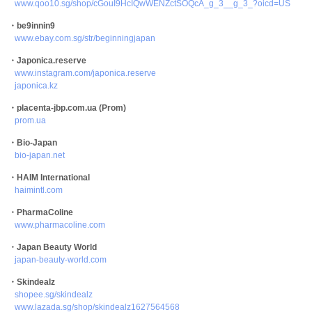
www.qoo10.sg/shop/cGouI9HcIQwWENZctSOQcA_g_3__g_3_?oicd=US
・be9innin9
www.ebay.com.sg/str/beginningjapan
・Japonica.reserve
www.instagram.com/japonica.reserve
japonica.kz
・placenta-jbp.com.ua (Prom)
prom.ua
・Bio-Japan
bio-japan.net
・HAIM International
haimintl.com
・PharmaColine
www.pharmacoline.com
・Japan Beauty World
japan-beauty-world.com
・Skindealz
shopee.sg/skindealz
www.lazada.sg/shop/skindealz1627564568