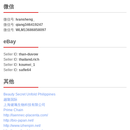
微信
微信号:
Ivansheng_
微信号:
qiang346419247
微信号:
WLM13686858097
eBay
Seller ID:
than-duvow
Seller ID:
thailand.rich
Seller ID:
koumei_1
Seller ID:
safle64
其他
Beauty Secret Unfold Philippines
越隆国际
上海健珮生物科技有限公司
Prime Chain
http://laennec-placenta.com/
http://bio-japan.net/
http://www.izhenpin.net/