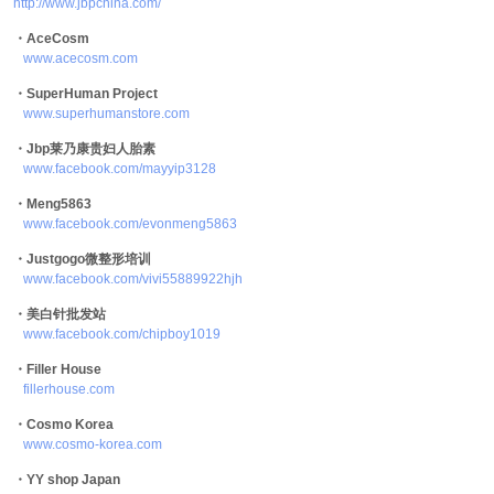
http://www.jbpchina.com/
・AceCosm
www.acecosm.com
・SuperHuman Project
www.superhumanstore.com
・Jbp莱乃康贵妇人胎素
www.facebook.com/mayyip3128
・Meng5863
www.facebook.com/evonmeng5863
・Justgogo微整形培训
www.facebook.com/vivi55889922hjh
・美白针批发站
www.facebook.com/chipboy1019
・Filler House
fillerhouse.com
・Cosmo Korea
www.cosmo-korea.com
・YY shop Japan