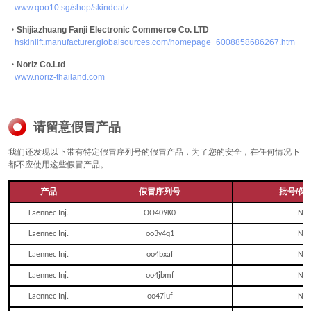
www.qoo10.sg/shop/skindealz
・Shijiazhuang Fanji Electronic Commerce Co. LTD
hskinlift.manufacturer.globalsources.com/homepage_6008858686267.htm
・Noriz Co.Ltd
www.noriz-thailand.com
请留意假冒产品
我们还发现以下带有特定假冒序列号的假冒产品，为了您的安全，在任何情况下
都不应使用这些假冒产品。
产品
假冒序列号
批号/保
Laennec Inj.
OO409K0
N/
Laennec Inj.
oo3y4q1
N/
Laennec Inj.
oo4bxaf
N/
Laennec Inj.
oo4jbmf
N/
Laennec Inj.
oo47iuf
N/